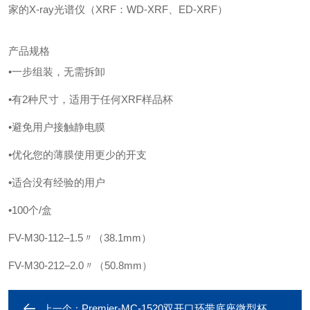
家的
X-ray光谱仪（XRF：WD-XRF、ED-XRF）
产品规格
•一步组装，无需拆卸
•有2种尺寸，适用于任何XRF样品杯
•避免用户接触静电膜
•优化您的薄膜使用更少的开支
•适合没有经验的用户
•100个/盒
FV-M30-112–1.5〃（38.1mm）
FV-M30-212–2.0〃（50.8mm）
Premier-MC-1520双开口环带底座微型杯
上一个：