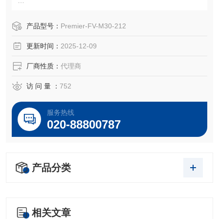
品名：FilmDevelopes®薄膜圆圈 MembriX RF 3.0µ – 1.5″ (3
8.1mm)；货号FV-M30-112
产品型号：
Premier-FV-M30-212
型号：FV-M30-112
更新时间：
2025-12-09
品牌：美国Premier Lab (*）
货期：现货
厂商性质：
代理商
起订量：1盒以上。
访 问 量 ：
752
美
服务热线
020-88800787
产品分类
相关文章