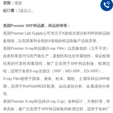
货期：
现货
起订量：
1盒以上。
美国
Premier XRF样品膜
，
样品杯等等
：
美国
Premier Lab Supply公司专注于X射线光谱分析XRF的样品制
备领域，以高质量和全面的X射线的样品制备产品线享誉。
美国
Premier X-ray样品膜(X-ray Film）以其极低的（几乎不含）
杂质和厚度均匀而严格生产，柔韧性和抗化学腐蚀性，保证检测
结果的可靠性和重现性，被广泛应用于XRF样品制备、检测过
程，适用于各类X-ray光谱仪（XRF：WD-XRF、ED-XRF）。
X-ray Film能用于固体、液体、粉末、颗粒、土壤等样品XRF检
测，适用于RoHS&WEEE检测、油品成份分析、金属成份分析
等。
美国
Premier X-ray样品
杯
(X-ray
Cup
）
各种设计，方便好用，简
单高效
，被广泛应用于
XRF样品制备
和
检测过程，适用于各
种厂