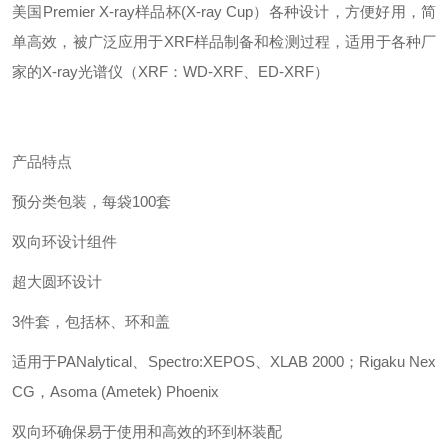
美国
Premier X-ray样品
杯
(X-ray
Cup
）
各种设计，方便好用，简
单高效
，被广泛应用于
XRF样品制备
和
检测过程，适用于各
种厂
家的
X-ray光谱仪（XRF：WD-XRF、ED-XRF）
产品特点
预分类包装，每袋
100套
双向环设计组件
超大
圆环
设计
3件套，包括杯、环和盖
适用于
PANalytical、Spectro:XEPOS、XLAB 2000；Rigaku
Nex
CG，Asoma (Ametek) Phoenix
双向环确保易于使用和高效的环到杯装配