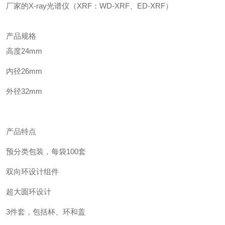
厂家的
X-ray光谱仪（XRF：WD-XRF、ED-XRF）
产品规格
高度
24mm
内径
26mm
外径
32mm
产品特点
预分类包装，每袋
100套
双向环设计组件
超大
圆环
设计
3件套，包括杯、环和盖