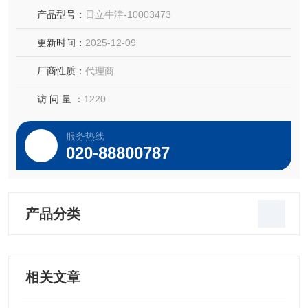
该铝制样杯的边缘变窄，直径40毫米。
产品型号：
日立牛津-10003473
更新时间：
2025-12-09
用于在各种造粒条件下造粒各种粉末样品。锥形壁设计有助
厂商性质：
代理商
于减少裂缝和裂缝的发展。非常接近的外径公差可*大限度地
减少样品颗粒溢出并夹在模具内壁和球团杯之间球团杯外
访 问 量 ：
1220
径。填充的造粒杯造粒杯在截留空气的缓冲垫上轻轻向下漂
浮到模具型腔
服务热线
020-88800787
产品分类
相关文章