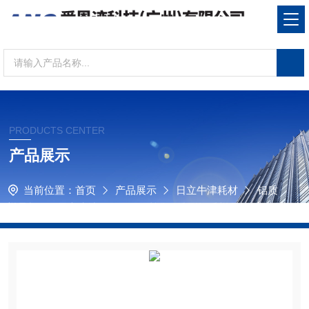
PRODUCTS CENTER
产品展示
当前位置：
首页
产品展示
日立牛津耗材
铝质
样品杯
日立牛津-10003473喇叭口锥形铝质样品杯-40m
m