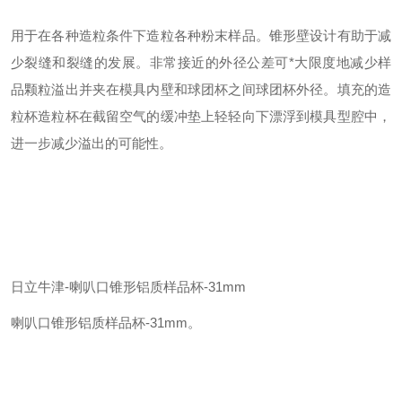
用于在各种造粒条件下造粒各种粉末样品。锥形
壁
设计有助于减
少裂缝和裂缝的发展。非常接近的外径公差可*大限度地减少样
品颗粒溢出并夹在模具内壁和球团杯之间球团杯外径。填充的造
粒杯造粒杯在截留空气的缓冲垫上轻轻向下漂浮到模具型腔中，
进一步减少溢出的可能性。
日立牛津
-喇叭口锥形铝质样品杯-31mm
喇叭口锥形铝质样品杯
-31mm。