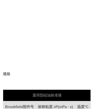
规格
通用型硅油标准液
Brookfield
部件号
标称粘度
cP
(mPa · s)
温度
°C