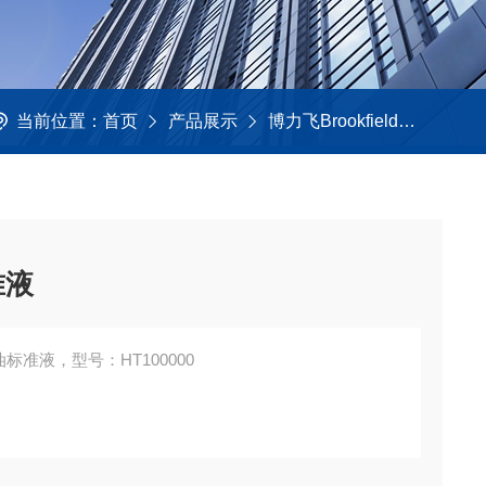
当前位置：
首页
产品展示
博力飞Brookfield
高温型
准液
d 博力飞 高温型硅油标准液，型号：HT100000