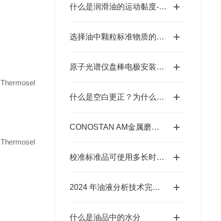
什么是润滑油的运动黏度-美国凯能CANNON
选择油中颗粒标准物质的一些建议
原子光谱仪盘棒电极安装规程解答
ermosel
什么是空白更正？为什么它很重要？
CONOSTAN AM金属磨损标油的制备工艺概述
ermosel
校准标准品可使用多长时间？
2024 年油液分析技术完整版
什么是油品中的水分