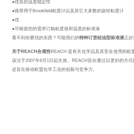
●
优良的温度稳定性
●
推荐用于
Brookfield粘度计以及其它大多数的旋转粘度计
●
优
●
可根据您的需求订购粘度值和温度的标准液
看不到你要找的东西？可能我们的
特种订货硅油型标准液
正好
关于
REACH合规性
REACH 是有关化学品及其安全使用的欧盟
该法于2007年6月1日起生效。
REACH旨在通过以更好的方
还旨在推动欧盟化学工业的创新与竞争力。