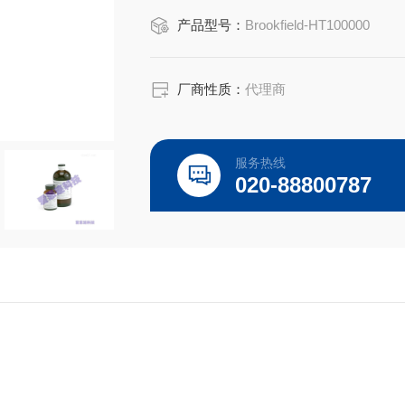
标称粘度 cP(
产品型号：
Brookfield-HT100000
温度°C 25°C 93.3°C 149.0°C
温度°F 77°F 200°F 300°F
厂商性质：
代理商
服务热线
020-88800787