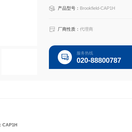
型号：CAP1H
产品型号：
Brookfield-CAP1H
粘度cP (mPa · s)：89
厂商性质：
代理商
CAP粘度计油类标准液用于校验CAP
服务热线
通用型油类标准液锥/板型粘度计/流变
020-88800787
不知道自己需要哪种标准液？参见我们
特性和优点
●精度：粘度值的 +/-1%
●适合在剪切率大于
：CAP1H