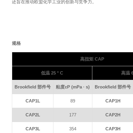
还旨在推动欧盟化学工业的创新与竞争力。
规格
高扭矩
CAP
低温
25 ° C
高温
Brookfield 部件号
粘度
cP (mPa · s)
Brookfield 部件号
CAP1L
89
CAP1H
CAP2L
177
CAP2H
CAP3L
354
CAP3H