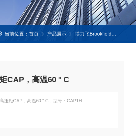
当前位置：
首页
产品展示
博力飞Brookfield
CAP
AP，高温60 ° C
液高扭矩CAP，高温60 ° C，型号：CAP1H