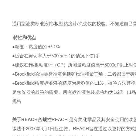
通用型油类标准液锥
/板型粘度计/流变仪的校验。
不知道自己
特性和优点
●
精度：粘度值的
+/-1%
●
适合在剪切率大于
500 sec-1的情况下使用
●
建议在锥
/板粘度计（CP）所测量粘度值高于5000cP以上时
●
Brookfield的油类标准液包括矿物油和聚丁烯，二者都属于
●
Brookfield粘度标准液的精度为标称值的±1%，校验
足您仪器的校验的需要。所有标准液包装规格均为1/2升（1品
规格
关于
REACH合规性
REACH 是有关化学品及其安全使用的欧盟
该法于2007年6月1日起生效。
REACH旨在通过以更好的方