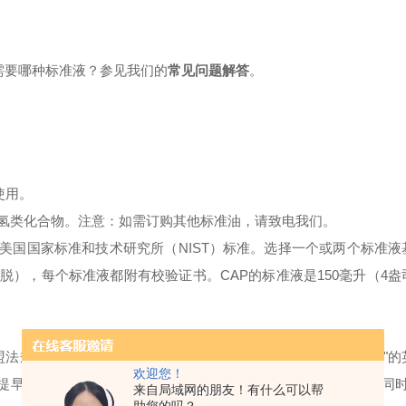
需要哪种标准液？参见我们的
常见问题解答
。
使用。
碳氢类化合物。
注意：如需订购其他标准油，请致电我们。
方法遵循美国国家标准和技术研究所（NIST）标准。选择一个或两个标准
脱），每个标准液都附有校验证书。CAP的标准液是150毫升（4
法规（EC 1907/2006）。是指“化学品注册、评估、许可和限制"
欢迎您！
式提早确定化学物质的固有属性来提高对人类健康和环境的保护。同时，
来自局域网的朋友！有什么可以帮