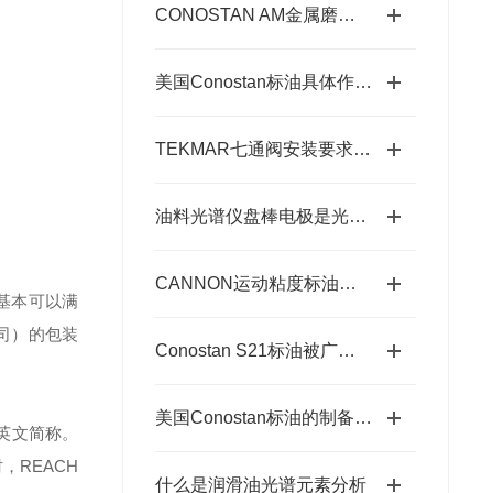
CONOSTAN AM金属磨损标油的作用分析
美国Conostan标油具体作用如下
TEKMAR七通阀安装要求科普
油料光谱仪盘棒电极是光谱仪在样品激发时需要用到的耗材
CANNON运动粘度标油主要作用是什么？
液基本可以满
盎司）的包装
Conostan S21标油被广泛应用于各种分析和测试领域
美国Conostan标油的制备工艺
的英文简称。
REACH
什么是润滑油光谱元素分析