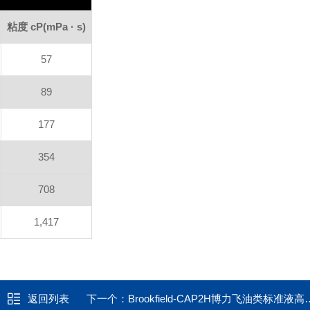
粘度
cP
(mPa · s)
57
89
177
354
708
1,417
返回列表
下一个：
Brookfield-CAP2H博力飞油类标准液高扭矩CAP，高温60 ° C