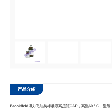
产品介绍
Brookfield
博力飞
油类标准液
高扭矩
CAP，高温60 ° C，型号