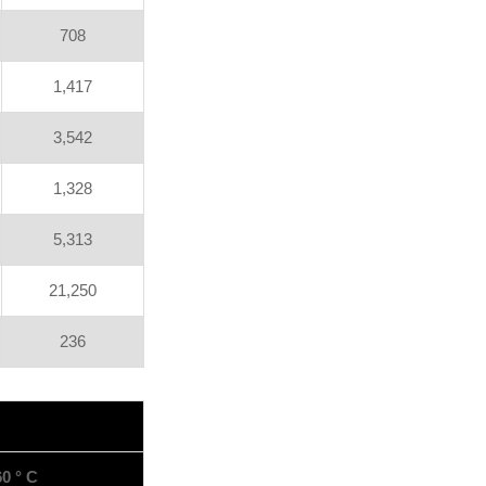
708
1,417
3,542
1,328
5,313
21,250
236
60 ° C