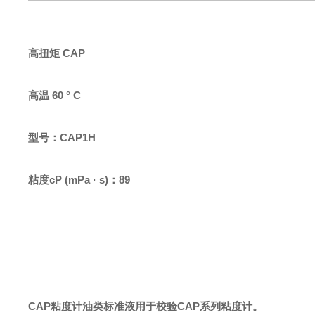
高扭矩
CAP
高温
60 ° C
型号：
CAP1H
粘度
cP (mPa · s)：89
CAP粘度计油类标准液用于校验CAP系列粘度计。