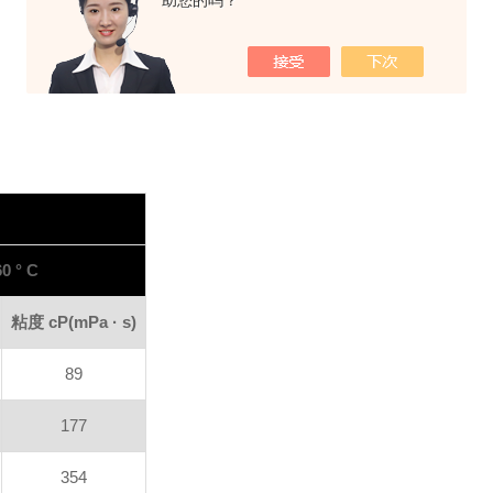
助您的吗？
60 ° C
粘度
cP
(mPa · s)
89
177
354