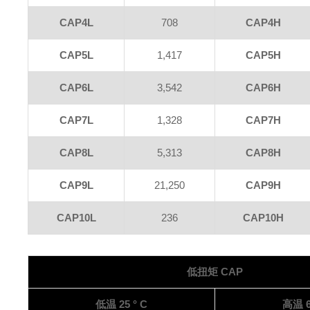
CAP4L
708
CAP4H
CAP5L
1,417
CAP5H
CAP6L
3,542
CAP6H
CAP7L
1,328
CAP7H
CAP8L
5,313
CAP8H
CAP9L
21,250
CAP9H
CAP10L
236
CAP10H
低扭矩
CAP
低温
25 ° C
高温